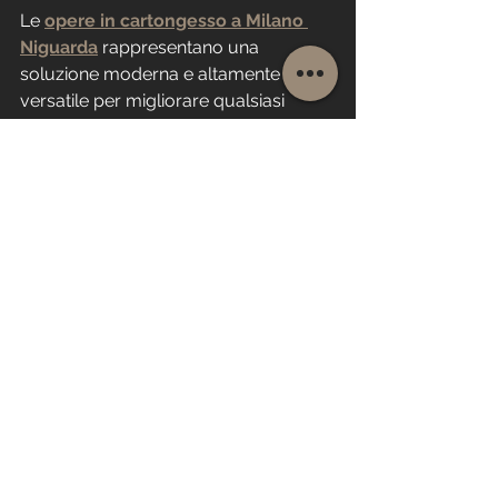
Le 
opere in cartongesso a Milano 
Niguarda
 rappresentano una 
soluzione moderna e altamente 
versatile per migliorare qualsiasi 
ambiente. Affidarsi a un’azienda 
esperta come 
Caspani Srl
 significa 
scegliere qualità, sicurezza e 
professionalità.
Con oltre 25 anni di esperienza e 
certificazioni riconosciute, l’azienda è 
in grado di gestire progetti in ambito 
residenziale, commerciale e 
industriale, offrendo soluzioni su 
misura e risultati duraturi.
Per trasformare i tuoi spazi con opere 
in cartongesso di alta qualità:
CONTATTI :  telefono 
335 6891205     mail: 