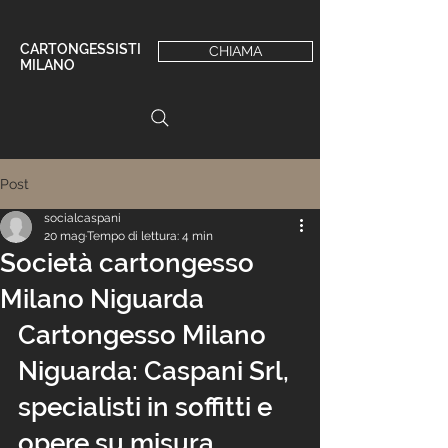
CARTONGESSISTI
CHIAMA
MILANO
Post
socialcaspani
20 mag
Tempo di lettura: 4 min
Società cartongesso
Milano Niguarda
Cartongesso Milano 
Niguarda: Caspani Srl, 
specialisti in soffitti e 
opere su misura