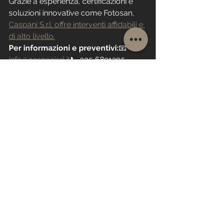
Grazie a esperienza, certificazioni e 
soluzioni innovative come Fotosan, 
Caspani S.r.l. offre interventi affidabili e 
di alto livello.
Per informazioni e preventivi:
📧 
info@caspanisrl.it
📞 335 6891205
Società cartongesso Milano Washington