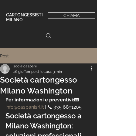
CARTONGESSISTI
CHIAMA
MILANO
Post
socialcaspani
26 giu
Tempo di lettura: 3 min
Società cartongesso
Milano Washington
Per informazioni e preventivi:
📧
info@caspanisrl.it 
| 📞 335 6891205
Società cartongesso a 
Milano Washington: 
soluzioni professionali 