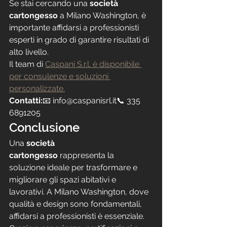
Se stai cercando una 
società 
cartongesso
 a Milano Washington, è 
importante affidarsi a professionisti 
esperti in grado di garantire risultati di 
alto livello.
Il team di 
Caspani S.r.l. è disponibile 
per consulenze e soluzioni 
personalizzate.
Contatti:
📧 info@caspanisrl.it📞 335 
6891205
Conclusione
Una 
società 
cartongesso
 rappresenta la 
soluzione ideale per trasformare e 
migliorare gli spazi abitativi e 
lavorativi. A Milano Washington, dove 
qualità e design sono fondamentali, 
affidarsi a professionisti è essenziale.