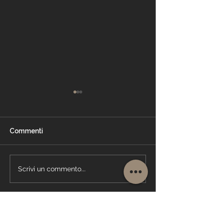
Commenti
Cartongesso Milano
Parete cartong
Scrivi un commento...
Triennale
Milano Trenno