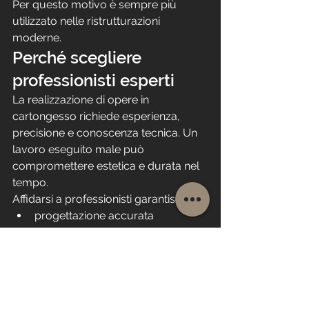
Per questo motivo è sempre più 
utilizzato nelle ristrutturazioni 
moderne.
Perché scegliere 
professionisti esperti
La realizzazione di opere in 
cartongesso richiede esperienza, 
precisione e conoscenza tecnica. Un 
lavoro eseguito male può 
compromettere estetica e durata nel 
tempo.
Affidarsi a professionisti garantisce:
progettazione accurata
materiali di qualità
finiture perfette
durata nel tempo
Conclusione
Le 
opere in cartongesso a Milano 