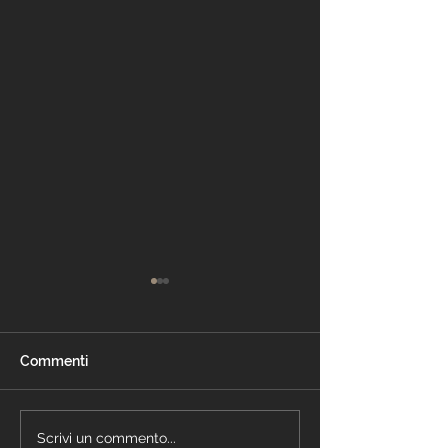
Commenti
Cartongesso Milano
Parete cartong
Scrivi un commento...