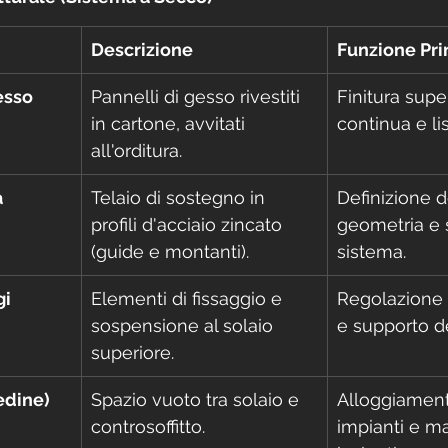
Descrizione
Funzione Pri
esso
Pannelli di gesso rivestiti 
Finitura super
in cartone, avvitati 
continua e lis
all'orditura.
a
Telaio di sostegno in 
Definizione d
profili d'acciaio zincato 
geometria e s
(guide e montanti).
sistema.
gi
Elementi di fissaggio e 
Regolazione d
sospensione al solaio 
e supporto d
superiore.
edine)
Spazio vuoto tra solaio e 
Alloggiament
controsoffitto.
impianti e mat