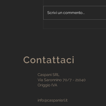
Scrivi un commento...
Soffitto cartongesso
Triennale
Contattaci
Caspani SRL
Via Saronnino 70/7 - 21040
Origgio (VA
info@caspanisrl.it