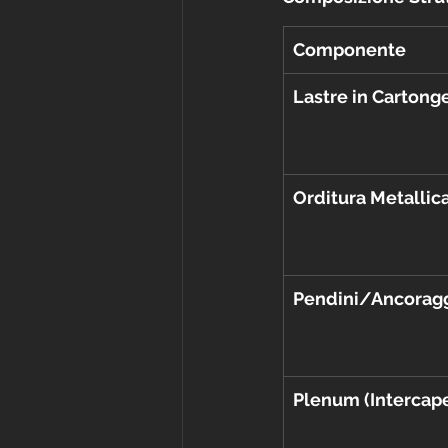
Componente
Lastre in Cartong
Orditura Metallic
Pendini/Ancorag
Plenum (Intercap