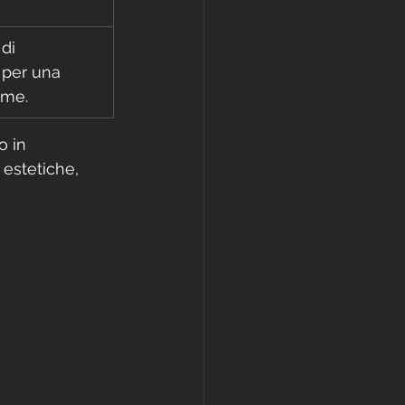
di 
 per una 
rme.
o in 
 estetiche, 