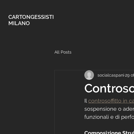
CARTONGESSISTI
MILANO
All Posts
socialcaspani
29 o
Controso
Il 
controsoffitto in 
sospensione o aderen
funzionali e di per
Composizione Strut