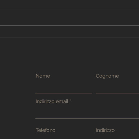
Cartongesso Milano
Pare
Triennale
Tre
Nome
Cognome
Indirizzo email
Telefono
Indirizzo