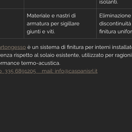
isolanti.
Materiale e nastri di 
Eliminazione 
armatura per sigillare 
discontinuità
giunti e viti.
finitura unifo
cartongesso
 è un sistema di finitura per interni installat
za rispetto al solaio esistente, utilizzato per ragioni
formance termo-acustica.
 335 6891205    mail: info@caspanisrl.it