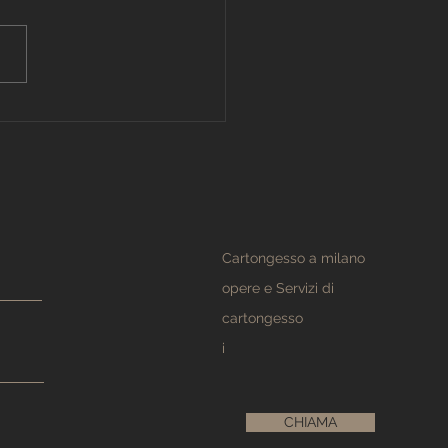
te cartongesso Milano
nno
Cartongesso a milano
opere e
Servizi di
cartongesso
i
CHIAMA