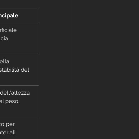
ncipale
ficiale 
cia.
ella 
tabilità del 
ell'altezza 
el peso.
o per 
eriali 