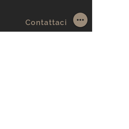
Contattaci
Caspani SRL
Via Saronnino 70/7 - 21040
Origgio (VA
info@caspanisrl.it
Tel:
+39.335.6891205
Nome