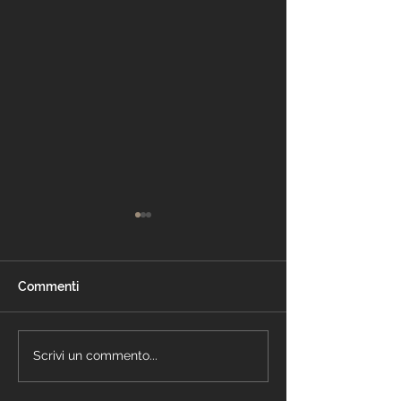
Commenti
Cartongesso Milano
Parete cartong
Scrivi un commento...
Triennale
Milano Trenno